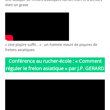
dont un grave
« Une piqûre suffit… » : un homme meurt de piqures de
frelons asiatiques
Conférence au rucher-école : « Comment
réguler le frelon asiatique » par J.P. GERARD