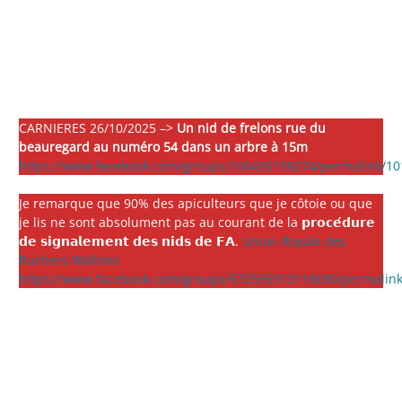
CARNIERES 26/10/2025 –>
Un nid de frelons rue du
beauregard au numéro 54 dans un arbre à 15m
https://www.facebook.com/groups/106435198274/permalink/1
Je remarque que 90% des apiculteurs que je côtoie ou que
je lis ne sont absolument pas au courant de la 𝗽𝗿𝗼𝗰𝗲́𝗱𝘂𝗿𝗲
𝗱𝗲 𝘀𝗶𝗴𝗻𝗮𝗹𝗲𝗺𝗲𝗻𝘁 𝗱𝗲𝘀 𝗻𝗶𝗱𝘀 𝗱𝗲 𝗙𝗔.
Union Royale des
Ruchers Wallons
https://www.facebook.com/groups/572595913118690/permalin