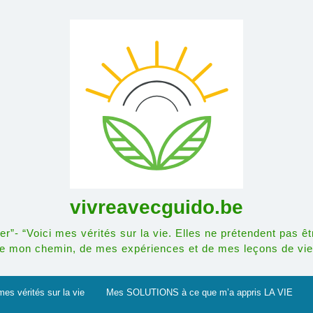
vivreavecguido.be
r”- “Voici mes vérités sur la vie. Elles ne prétendent pas êt
e mon chemin, de mes expériences et de mes leçons de vie
mes vérités sur la vie
Mes SOLUTIONS à ce que m’a appris LA VIE