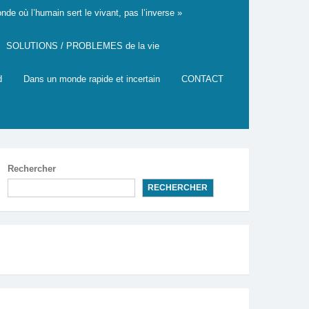
de où l’humain sert le vivant, pas l’inverse »
SOLUTIONS / PROBLEMES de la vie
d
Dans un monde rapide et incertain
CONTACT
Rechercher
RECHERCHER