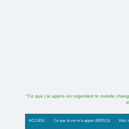
Skip
to
content
“Ce que j’ai appris en regardant le monde change
d
ACCUEIL
Ce que la vie m’a appris (REELS)
Voici 