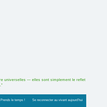
re universelles — elles sont simplement le reflet
.”
Prends le temps !
Se reconnecter au vivant aujourd’hui