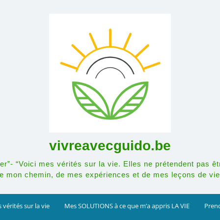
vivreavecguido.be
r”- “Voici mes vérités sur la vie. Elles ne prétendent pas êt
e mon chemin, de mes expériences et de mes leçons de vie
 vérités sur la vie
Mes SOLUTIONS à ce que m’a appris LA VIE
Prend