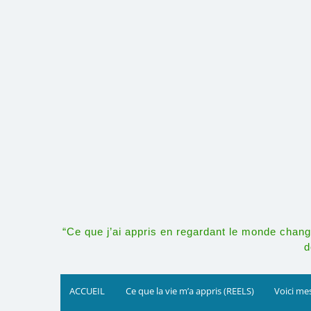
Skip
to
content
“Ce que j’ai appris en regardant le monde change
d
ACCUEIL
Ce que la vie m’a appris (REELS)
Voici mes