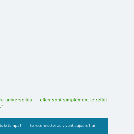
re universelles — elles sont simplement le reflet
.”
s le temps !
Se reconnecter au vivant aujourd’hui