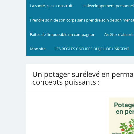
La santé, ça se construit
Le développement personnel m
Prendre soin de son corps sans prendre soin de son mental 
Faites de l’impossible un compagnon
Arrêtez d’absorb
Mon site
LES RÈGLES CACHÉES DU JEU DE L’ARGENT
Un potager surélevé en perm
concepts puissants :