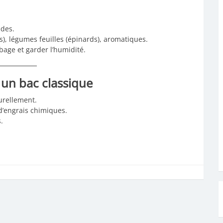
ades.
es), légumes feuilles (épinards), aromatiques.
rbage et garder l’humidité.
 un bac classique
turellement.
d’engrais chimiques.
.