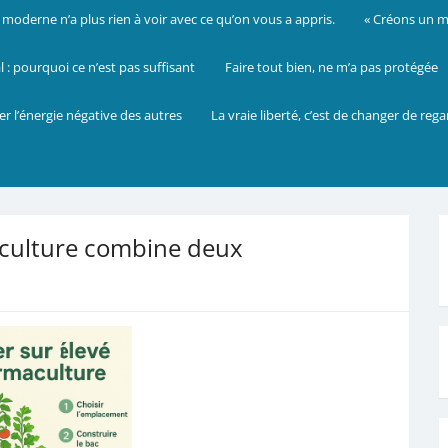
oderne n’a plus rien à voir avec ce qu’on vous a appris.
« Créons un mo
: pourquoi ce n’est pas suffisant
Faire tout bien, ne m’a pas protégée
er l’énergie négative des autres
La vraie liberté, c’est de changer de reg
aculture combine deux