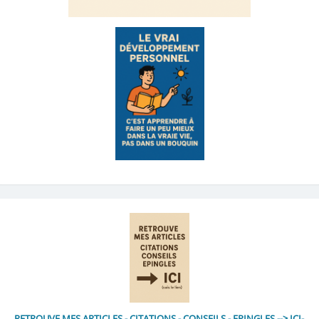
RETROUVE MES ARTICLES - CITATIONS - CONSEILS - EPINGLES --> ICI-