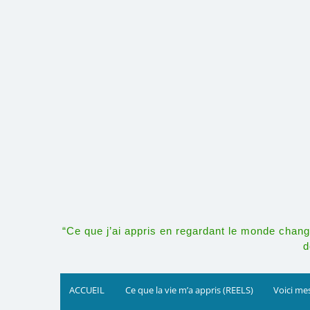
Skip
to
content
“Ce que j’ai appris en regardant le monde change
d
ACCUEIL
Ce que la vie m’a appris (REELS)
Voici mes