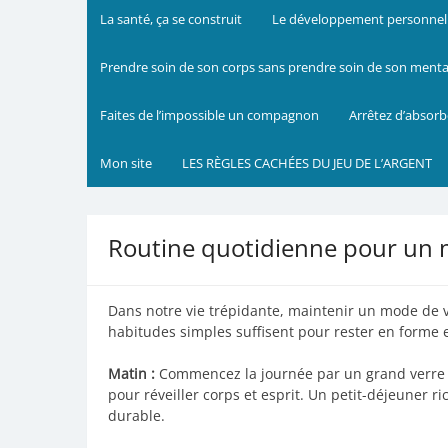
La santé, ça se construit
Le développement personnel m
Prendre soin de son corps sans prendre soin de son mental 
Faites de l’impossible un compagnon
Arrêtez d’absorb
Mon site
LES RÈGLES CACHÉES DU JEU DE L’ARGENT
Routine quotidienne pour un 
Dans notre vie trépidante, maintenir un mode de vi
habitudes simples suffisent pour rester en forme e
Matin :
Commencez la journée par un grand verre d
pour réveiller corps et esprit. Un petit-déjeuner r
durable.