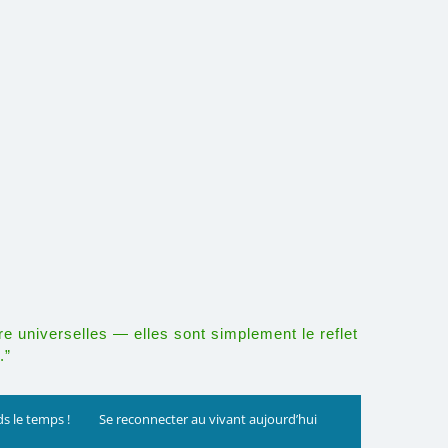
re universelles — elles sont simplement le reflet
.”
s le temps !
Se reconnecter au vivant aujourd’hui