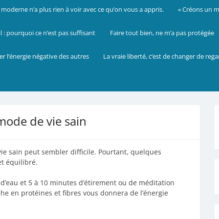
oderne n’a plus rien à voir avec ce qu’on vous a appris.
« Créons un mo
: pourquoi ce n’est pas suffisant
Faire tout bien, ne m’a pas protégée
er l’énergie négative des autres
La vraie liberté, c’est de changer de reg
mode de vie sain
e sain peut sembler difficile. Pourtant, quelques
t équilibré.
’eau et 5 à 10 minutes d’étirement ou de méditation
iche en protéines et fibres vous donnera de l’énergie