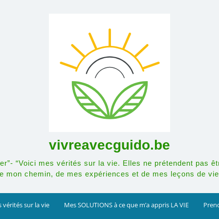
vivreavecguido.be
r”- “Voici mes vérités sur la vie. Elles ne prétendent pas êt
e mon chemin, de mes expériences et de mes leçons de vie
 vérités sur la vie
Mes SOLUTIONS à ce que m’a appris LA VIE
Prend