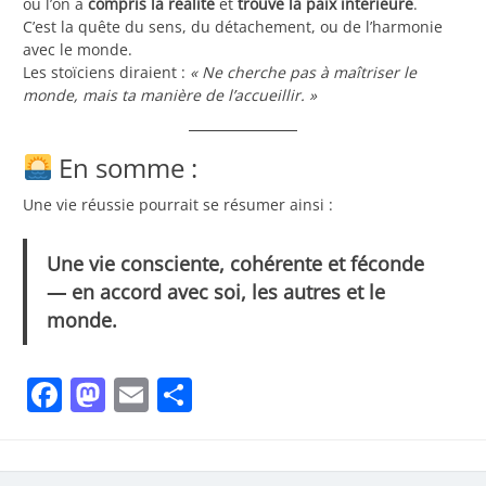
où l’on a
compris la réalité
et
trouvé la paix intérieure
.
C’est la quête du sens, du détachement, ou de l’harmonie
avec le monde.
Les stoïciens diraient :
« Ne cherche pas à maîtriser le
monde, mais ta manière de l’accueillir. »
En somme :
Une vie réussie pourrait se résumer ainsi :
Une vie consciente, cohérente et féconde
— en accord avec soi, les autres et le
monde.
Facebook
Mastodon
Email
Partager