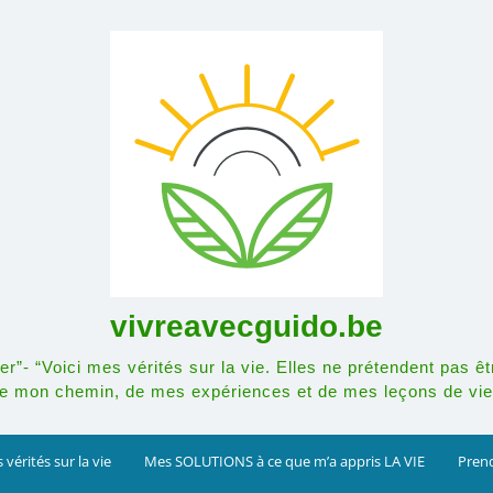
vivreavecguido.be
r”- “Voici mes vérités sur la vie. Elles ne prétendent pas êt
e mon chemin, de mes expériences et de mes leçons de vie
 vérités sur la vie
Mes SOLUTIONS à ce que m’a appris LA VIE
Prend