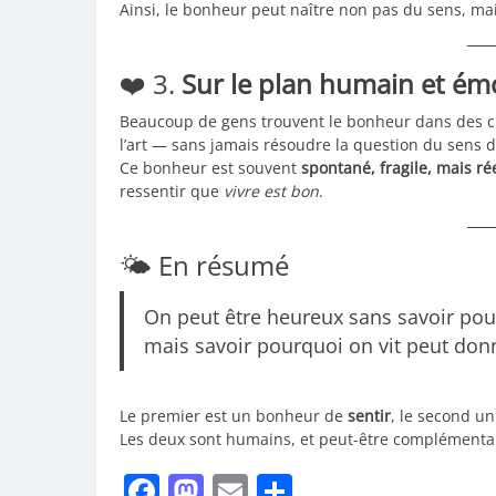
Ainsi, le bonheur peut naître non pas du sens, ma
❤️ 3.
Sur le plan humain et ém
Beaucoup de gens trouvent le bonheur dans des cho
l’art — sans jamais résoudre la question du sens de
Ce bonheur est souvent
spontané, fragile, mais ré
ressentir que
vivre est bon
.
🌤️ En résumé
On peut être heureux sans savoir pour
mais savoir pourquoi on vit peut don
Le premier est un bonheur de
sentir
, le second u
Les deux sont humains, et peut-être complémentai
Facebook
Mastodon
Email
Partager