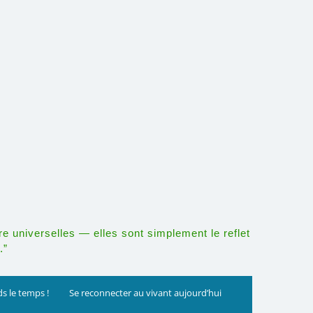
re universelles — elles sont simplement le reflet
.”
s le temps !
Se reconnecter au vivant aujourd’hui