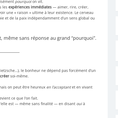
écisément
pourquoi
on vit.
s les
expériences immédiates
— aimer, rire, créer,
ir une « raison » ultime à leur existence. Le cerveau
joie et de la paix indépendamment d’un sens global ou
nt, même sans réponse au grand “pourquoi”.
Nietzsche…), le bonheur ne dépend pas forcément d’un
 créer
soi-même.
 mais on peut être heureux
en l’acceptant
et en vivant
vient ce que l’on fait.
qu’elle est — même sans finalité — en disant
oui
à