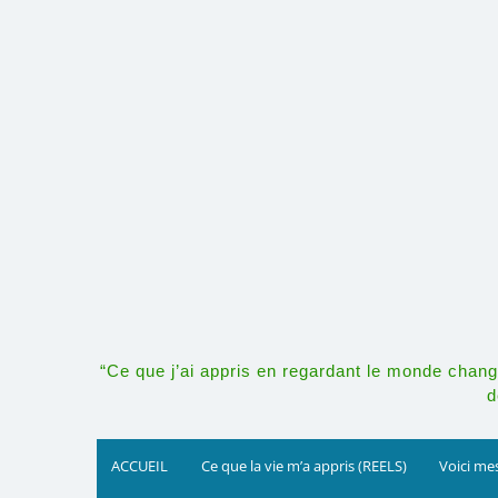
Skip
to
content
“Ce que j’ai appris en regardant le monde change
d
ACCUEIL
Ce que la vie m’a appris (REELS)
Voici mes