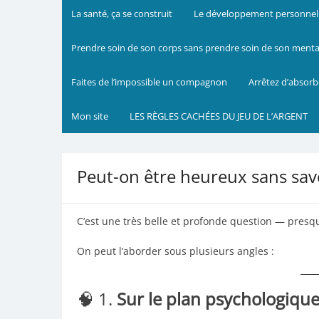
La santé, ça se construit
Le développement personnel m
Prendre soin de son corps sans prendre soin de son mental 
Faites de l’impossible un compagnon
Arrêtez d’absorb
Mon site
LES RÈGLES CACHÉES DU JEU DE L’ARGENT
Peut-on être heureux sans savo
C’est une très belle et profonde question — pres
On peut l’aborder sous plusieurs angles :
🧠 1.
Sur le plan psychologiqu