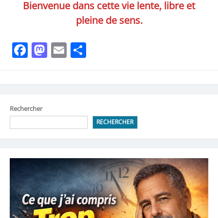
Bienvenue dans cette vie lente, libre et
pleine de sens.
Facebook
Mastodon
Email
Partager
Rechercher
RECHERCHER