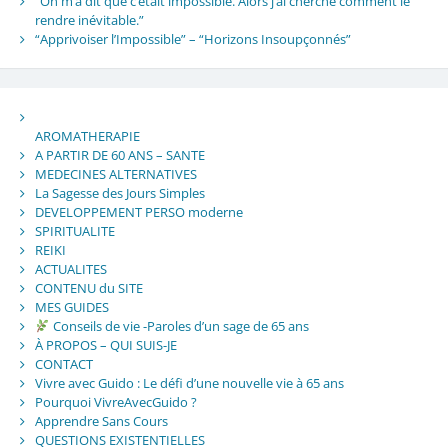
“On m’a dit que c’était impossible. Alors j’ai cherché comment le
rendre inévitable.”
“Apprivoiser l’Impossible” – “Horizons Insoupçonnés”
AROMATHERAPIE
A PARTIR DE 60 ANS – SANTE
MEDECINES ALTERNATIVES
La Sagesse des Jours Simples
DEVELOPPEMENT PERSO moderne
SPIRITUALITE
REIKI
ACTUALITES
CONTENU du SITE
MES GUIDES
Conseils de vie -Paroles d’un sage de 65 ans
À PROPOS – QUI SUIS-JE
CONTACT
Vivre avec Guido : Le défi d’une nouvelle vie à 65 ans
Pourquoi VivreAvecGuido ?
Apprendre Sans Cours
QUESTIONS EXISTENTIELLES