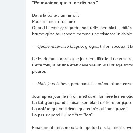
“Pour voir ce que tu ne dis pas.”
Dans la boîte : un
miroir
.
Pas un miroir ordinaire.
Quand Lucas s’y regarda, son reflet semblait… différen
brume grise tournoyait, comme une tristesse invisible
—
Quelle mauvaise blague
, grogna-t-il en secouant la
Le lendemain, après une journée difficile, Lucas se 
Cette fois, la brume était devenue un vrai nuage somb
pleurer.
—
Mais je vais bien
, protesta-t-il… même si son cœur d
Jour après jour, le miroir mettait en lumière les émoti
La
fatigue
quand il faisait semblant d’être énergique.
La
colère
quand il disait que ce n’était “pas grave”.
La
peur
quand il jurait être “fort”.
Finalement, un soir où la tempête dans le miroir devena