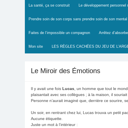
La santé, ça se construit
Le développement personnel mo
Prendre soin de son corps sans prendre soin de son mental :
Faites de l’impossible un compagnon
Arrêtez d’absorbe
Mon site
LES RÈGLES CACHÉES DU JEU DE L’ARG
Le Miroir des Émotions
Il y avait une fois
Lucas
, un homme que tout le monde tr
plaisantait avec ses collègues ; à la maison, il souriait
Personne n’aurait imaginé que, derrière ce sourire, s
Un soir, en rentrant chez lui, Lucas trouva un petit p
Aucune étiquette.
Juste un mot à l’intérieur :