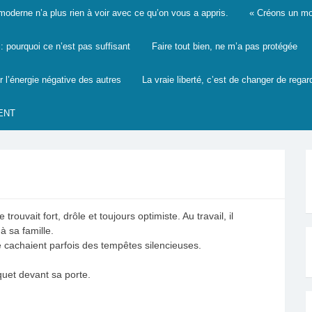
derne n’a plus rien à voir avec ce qu’on vous a appris.
« Créons un mon
 pourquoi ce n’est pas suffisant
Faire tout bien, ne m’a pas protégée
r l’énergie négative des autres
La vraie liberté, c’est de changer de regar
ENT
ouvait fort, drôle et toujours optimiste. Au travail, il
 à sa famille.
e cachaient parfois des tempêtes silencieuses.
aquet devant sa porte.