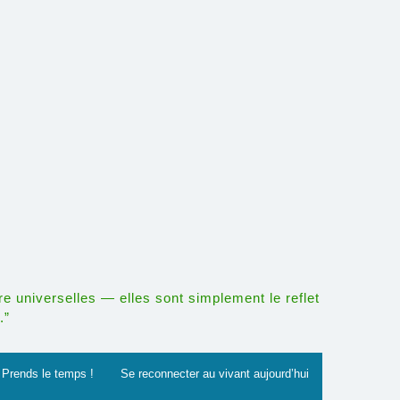
re universelles — elles sont simplement le reflet
.”
Prends le temps !
Se reconnecter au vivant aujourd’hui