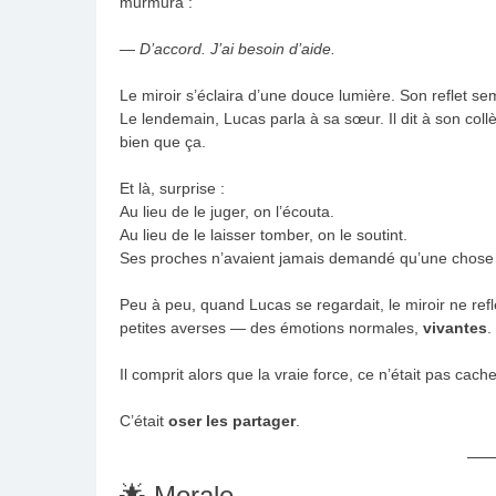
murmura :
—
D’accord. J’ai besoin d’aide.
Le miroir s’éclaira d’une douce lumière. Son reflet sem
Le lendemain, Lucas parla à sa sœur. Il dit à son collèg
bien que ça.
Et là, surprise :
Au lieu de le juger, on l’écouta.
Au lieu de le laisser tomber, on le soutint.
Ses proches n’avaient jamais demandé qu’une chose
Peu à peu, quand Lucas se regardait, le miroir ne refl
petites averses — des émotions normales,
vivantes
.
Il comprit alors que la vraie force, ce n’était pas cac
C’était
oser les partager
.
🌟 Morale