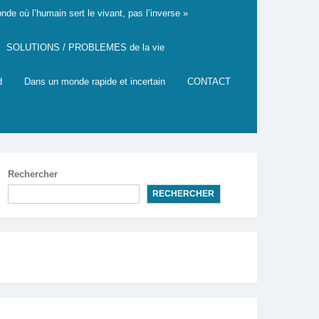
de où l’humain sert le vivant, pas l’inverse »
SOLUTIONS / PROBLEMES de la vie
d
Dans un monde rapide et incertain
CONTACT
Rechercher
RECHERCHER