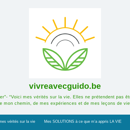
vivreavecguido.be
r”- “Voici mes vérités sur la vie. Elles ne prétendent pas êt
e mon chemin, de mes expériences et de mes leçons de vie
mes vérités sur la vie
Mes SOLUTIONS à ce que m’a appris LA VIE