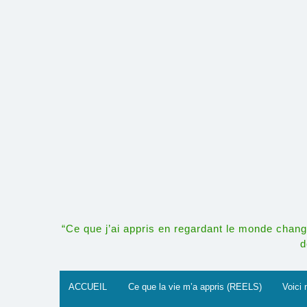
Skip
to
content
“Ce que j’ai appris en regardant le monde change
d
ACCUEIL
Ce que la vie m’a appris (REELS)
Voici 