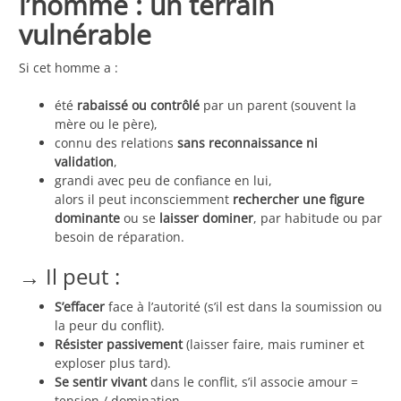
l’homme : un terrain
vulnérable
Si cet homme a :
été
rabaissé ou contrôlé
par un parent (souvent la
mère ou le père),
connu des relations
sans reconnaissance ni
validation
,
grandi avec peu de confiance en lui,
alors il peut inconsciemment
rechercher une figure
dominante
ou se
laisser dominer
, par habitude ou par
besoin de réparation.
→ Il peut :
S’effacer
face à l’autorité (s’il est dans la soumission ou
la peur du conflit).
Résister passivement
(laisser faire, mais ruminer et
exploser plus tard).
Se sentir vivant
dans le conflit, s’il associe amour =
tension / domination.