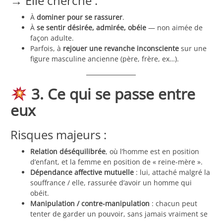
→ Elle cherche :
À
dominer pour se rassurer
.
À
se sentir désirée, admirée, obéie
— non aimée de
façon adulte.
Parfois, à
rejouer une revanche inconsciente
sur une
figure masculine ancienne (père, frère, ex…).
3. Ce qui se passe entre
eux
Risques majeurs :
Relation déséquilibrée
, où l’homme est en position
d’enfant, et la femme en position de « reine-mère ».
Dépendance affective mutuelle
: lui, attaché malgré la
souffrance / elle, rassurée d’avoir un homme qui
obéit.
Manipulation / contre-manipulation
: chacun peut
tenter de garder un pouvoir, sans jamais vraiment se