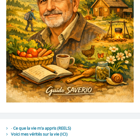
-
Ce que la vie m’a appris (REELS)
Voici mes vérités sur la vie
(ICI)