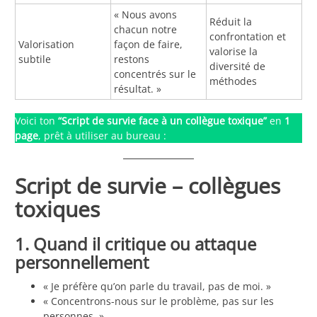
« Nous avons
Réduit la
chacun notre
confrontation et
Valorisation
façon de faire,
valorise la
subtile
restons
diversité de
concentrés sur le
méthodes
résultat. »
Voici ton
“Script de survie face à un collègue toxique”
en
1
page
, prêt à utiliser au bureau :
Script de survie – collègues
toxiques
1. Quand il critique ou attaque
personnellement
« Je préfère qu’on parle du travail, pas de moi. »
« Concentrons-nous sur le problème, pas sur les
personnes. »