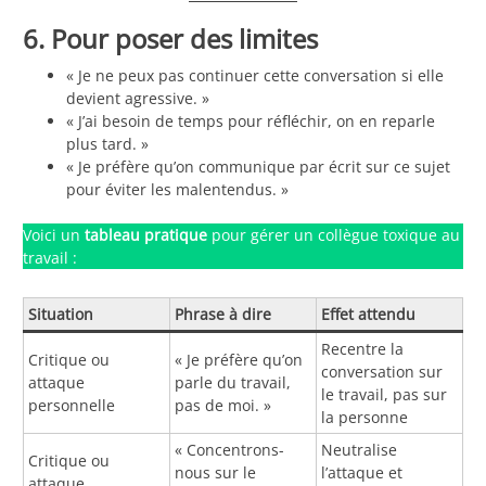
6. Pour poser des limites
« Je ne peux pas continuer cette conversation si elle
devient agressive. »
« J’ai besoin de temps pour réfléchir, on en reparle
plus tard. »
« Je préfère qu’on communique par écrit sur ce sujet
pour éviter les malentendus. »
Voici un
tableau pratique
pour gérer un collègue toxique au
travail :
Situation
Phrase à dire
Effet attendu
Recentre la
Critique ou
« Je préfère qu’on
conversation sur
attaque
parle du travail,
le travail, pas sur
personnelle
pas de moi. »
la personne
« Concentrons-
Neutralise
Critique ou
nous sur le
l’attaque et
attaque