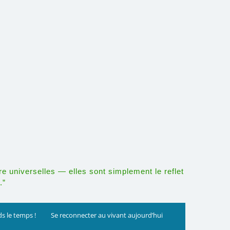
re universelles — elles sont simplement le reflet
.”
s le temps !
Se reconnecter au vivant aujourd’hui