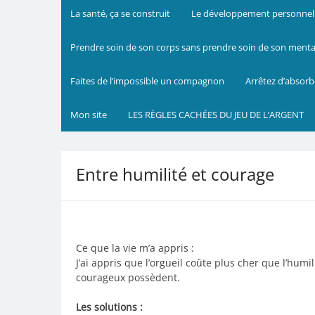
La santé, ça se construit
Le développement personnel m
Prendre soin de son corps sans prendre soin de son mental 
Faites de l’impossible un compagnon
Arrêtez d’absorb
Mon site
LES RÈGLES CACHÉES DU JEU DE L’ARGENT
Entre humilité et courage
Ce que la vie m’a appris :
J’ai appris que l’orgueil coûte plus cher que l’hum
courageux possèdent.
Les solutions :