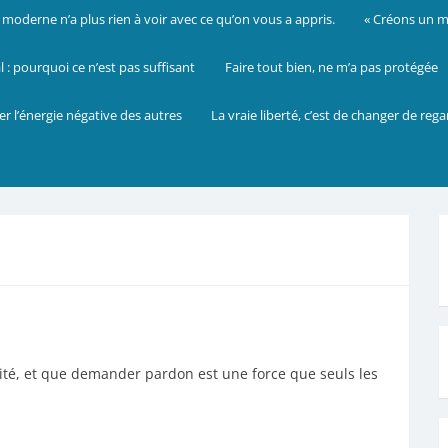
oderne n’a plus rien à voir avec ce qu’on vous a appris.
« Créons un mo
: pourquoi ce n’est pas suffisant
Faire tout bien, ne m’a pas protégée
er l’énergie négative des autres
La vraie liberté, c’est de changer de reg
ilité, et que demander pardon est une force que seuls les