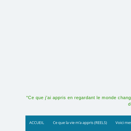
Skip
to
content
“Ce que j’ai appris en regardant le monde change
d
ACCUEIL
Ce que la vie m’a appris (REELS)
Voici mes