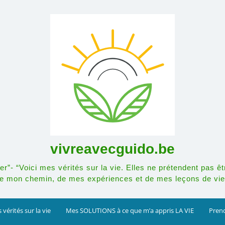
vivreavecguido.be
r”- “Voici mes vérités sur la vie. Elles ne prétendent pas êt
e mon chemin, de mes expériences et de mes leçons de vie
 vérités sur la vie
Mes SOLUTIONS à ce que m’a appris LA VIE
Prend