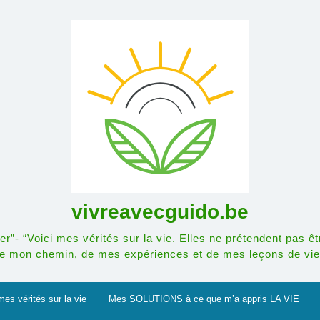
vivreavecguido.be
r”- “Voici mes vérités sur la vie. Elles ne prétendent pas êt
e mon chemin, de mes expériences et de mes leçons de vie
mes vérités sur la vie
Mes SOLUTIONS à ce que m’a appris LA VIE