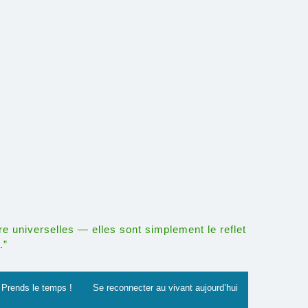
re universelles — elles sont simplement le reflet
.”
Prends le temps !
Se reconnecter au vivant aujourd’hui