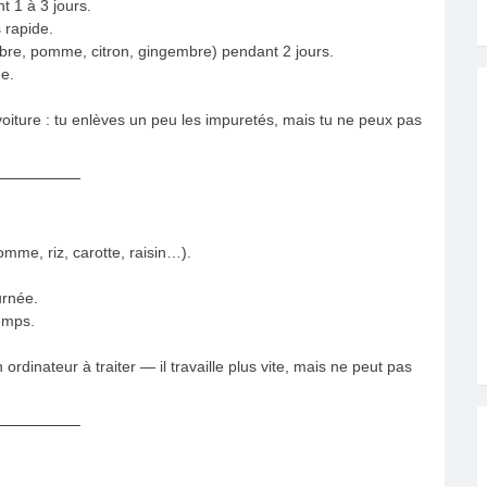
t 1 à 3 jours.
s rapide.
bre, pomme, citron, gingembre) pendant 2 jours.
ue.
oiture : tu enlèves un peu les impuretés, mais tu ne peux pas
mme, riz, carotte, raisin…).
urnée.
temps.
rdinateur à traiter — il travaille plus vite, mais ne peut pas