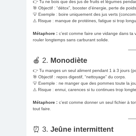
👉 Tu ne bois que des jus de fruits et légumes pendan
🎯 Objectif : “détox”, booster d’énergie, perte de poid
💡 Exemple : boire uniquement des jus verts (concom
⚠️ Risque : manque de protéines, fatigue si trop long
Métaphore :
c’est comme faire une vidange dans ta v
rouler longtemps sans carburant solide.
🍎 2.
Monodiète
👉 Tu manges un seul aliment pendant 1 à 3 jours (po
🎯 Objectif : repos digestif, “nettoyage” du corps.
💡 Exemple : ne manger que des pommes toute la jo
⚠️ Risque : ennui, carences si tu continues trop long
Métaphore :
c’est comme donner un seul fichier à ton o
tout faire.
⏰ 3.
Jeûne intermittent