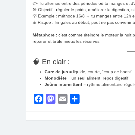
👉 Tu alternes entre des périodes où tu manges et d
🎯 Objectif : réguler le poids, améliorer la digestion, s
💡 Exemple : méthode 16/8 → tu manges entre 12h et
⚠️ Risque : fringales au début, peut ne pas convenir 
Métaphore :
c’est comme éteindre le moteur la nuit 
réparer et brûle mieux les réserves.
🧠 En clair :
Cure de jus
= liquide, courte, “coup de boost”.
Monodiète
= un seul aliment, repos digestif.
Jeûne intermittent
= rythme alimentaire réguli
Facebook
Mastodon
Email
Partager