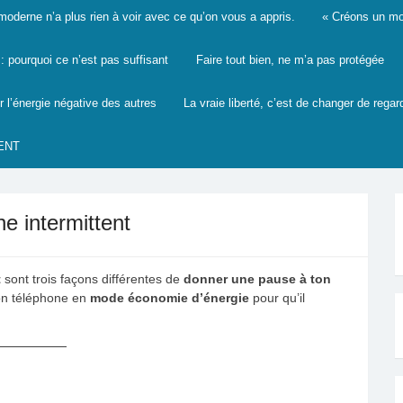
derne n’a plus rien à voir avec ce qu’on vous a appris.
« Créons un mon
 pourquoi ce n’est pas suffisant
Faire tout bien, ne m’a pas protégée
r l’énergie négative des autres
La vraie liberté, c’est de changer de regar
ENT
e intermittent
t
sont trois façons différentes de
donner une pause à ton
n téléphone en
mode économie d’énergie
pour qu’il