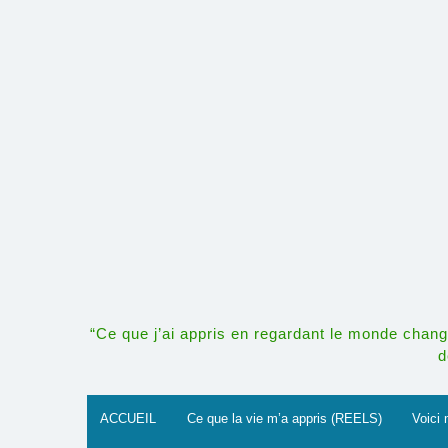
Skip
to
content
“Ce que j’ai appris en regardant le monde change
d
ACCUEIL
Ce que la vie m’a appris (REELS)
Voici 