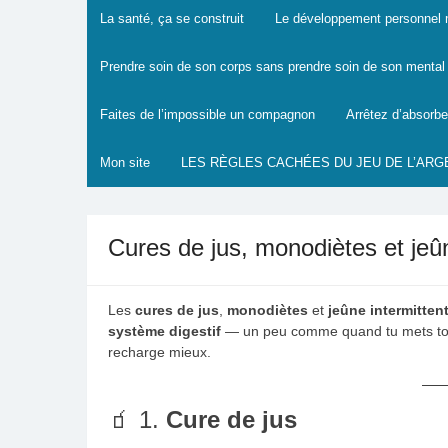
La santé, ça se construit
Le développement personnel mo
Prendre soin de son corps sans prendre soin de son mental :
Faites de l’impossible un compagnon
Arrêtez d’absorbe
Mon site
LES RÈGLES CACHÉES DU JEU DE L’ARG
Cures de jus, monodiètes et jeûn
Les
cures de jus
,
monodiètes
et
jeûne intermitten
système digestif
— un peu comme quand tu mets to
recharge mieux.
🧃 1.
Cure de jus