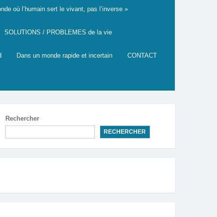
de où l’humain sert le vivant, pas l’inverse »
SOLUTIONS / PROBLEMES de la vie
d
Dans un monde rapide et incertain
CONTACT
Rechercher
RECHERCHER