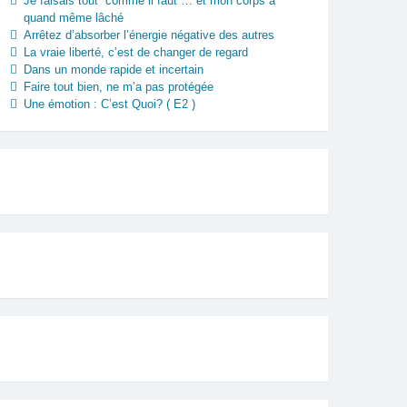
Je faisais tout “comme il faut”… et mon corps a
quand même lâché
Arrêtez d’absorber l’énergie négative des autres
La vraie liberté, c’est de changer de regard
Dans un monde rapide et incertain
Faire tout bien, ne m’a pas protégée
Une émotion : C’est Quoi? ( E2 )