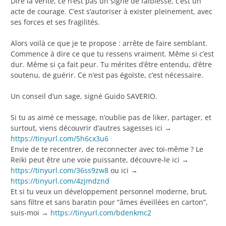
Dire la vérité, ce n’est pas un signe de faiblesse, c’est un
acte de courage. C’est s’autoriser à exister pleinement, avec
ses forces et ses fragilités.
Alors voilà ce que je te propose : arrête de faire semblant.
Commence à dire ce que tu ressens vraiment. Même si c’est
dur. Même si ça fait peur. Tu mérites d’être entendu, d’être
soutenu, de guérir. Ce n’est pas égoïste, c’est nécessaire.
Un conseil d’un sage, signé Guido SAVERIO.
Si tu as aimé ce message, n’oublie pas de liker, partager, et
surtout, viens découvrir d’autres sagesses ici →
https://tinyurl.com/5h6cx3u6
Envie de te recentrer, de reconnecter avec toi-même ? Le
Reiki peut être une voie puissante, découvre-le ici →
https://tinyurl.com/36ss9zw8
ou ici →
https://tinyurl.com/4zjmdznd
Et si tu veux un développement personnel moderne, brut,
sans filtre et sans baratin pour “âmes éveillées en carton”,
suis-moi →
https://tinyurl.com/bdenkmc2