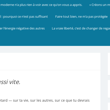
oderne n’a plus rien à voir avec ce qu’on vous a appris.
« Créons un mo
: pourquoi ce n’est pas suffisant
Faire tout bien, ne m’a pas protégée
er l’énergie négative des autres
La vraie liberté, c’est de changer de reg
si vite.
tard — sur ta vie, sur les autres, sur ce que tu devrais