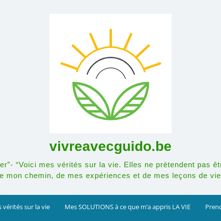
vivreavecguido.be
r”- “Voici mes vérités sur la vie. Elles ne prétendent pas êt
e mon chemin, de mes expériences et de mes leçons de vie
 vérités sur la vie
Mes SOLUTIONS à ce que m’a appris LA VIE
Prend