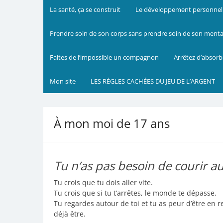
La santé, ça se construit
Le développement personnel m
Prendre soin de son corps sans prendre soin de son mental 
Faites de l’impossible un compagnon
Arrêtez d’absorb
Mon site
LES RÈGLES CACHÉES DU JEU DE L’ARGENT
À mon moi de 17 ans
Tu n’as pas besoin de courir aus
Tu crois que tu dois aller vite.
Tu crois que si tu t’arrêtes, le monde te dépasse.
Tu regardes autour de toi et tu as peur d’être en re
déjà être.