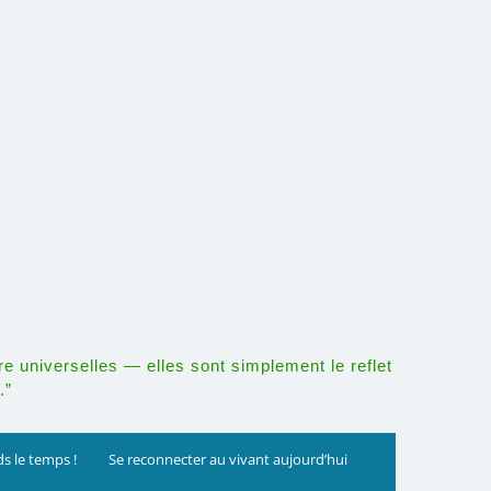
re universelles — elles sont simplement le reflet
.”
s le temps !
Se reconnecter au vivant aujourd’hui