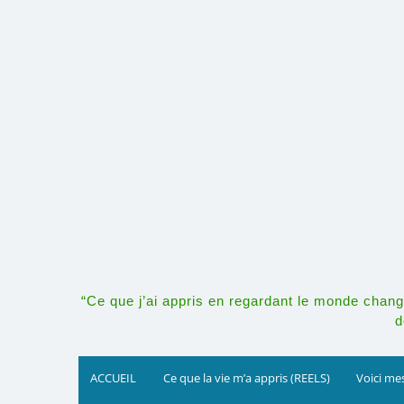
Skip
to
content
“Ce que j’ai appris en regardant le monde change
d
ACCUEIL
Ce que la vie m’a appris (REELS)
Voici mes