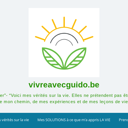
vivreavecguido.be
r”- “Voici mes vérités sur la vie. Elles ne prétendent pas êt
e mon chemin, de mes expériences et de mes leçons de vie
 vérités sur la vie
Mes SOLUTIONS à ce que m’a appris LA VIE
Prend