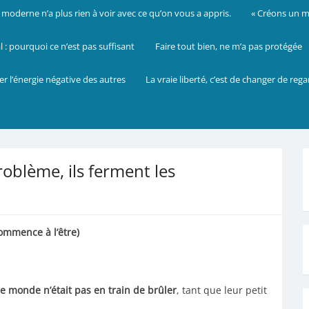
oderne n’a plus rien à voir avec ce qu’on vous a appris.
« Créons un mo
: pourquoi ce n’est pas suffisant
Faire tout bien, ne m’a pas protégée
er l’énergie négative des autres
La vraie liberté, c’est de changer de reg
roblème, ils ferment les
commence à l’être)
e monde n’était pas en train de brûler
, tant que leur petit