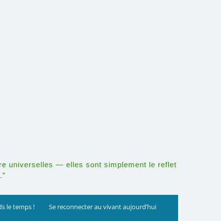
re universelles — elles sont simplement le reflet
.”
s le temps !
Se reconnecter au vivant aujourd’hui