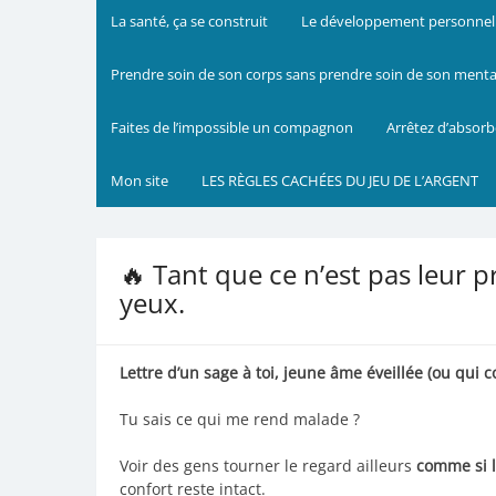
La santé, ça se construit
Le développement personnel m
Prendre soin de son corps sans prendre soin de son mental 
Faites de l’impossible un compagnon
Arrêtez d’absorb
Mon site
LES RÈGLES CACHÉES DU JEU DE L’ARGENT
🔥 Tant que ce n’est pas leur p
yeux.
Lettre d’un sage à toi, jeune âme éveillée (ou qui 
Tu sais ce qui me rend malade ?
Voir des gens tourner le regard ailleurs
comme si l
confort reste intact.