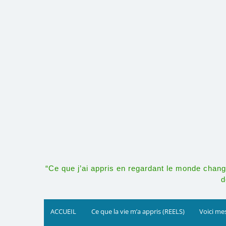
Skip
to
content
“Ce que j’ai appris en regardant le monde change
d
ACCUEIL
Ce que la vie m’a appris (REELS)
Voici mes