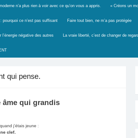
derne n’a plus rien à voir avec ce qu’on vous a appris.
« Créons un mon
 pourquoi ce n’est pas suffisant
Faire tout bien, ne m’a pas protégée
r l’énergie négative des autres
La vraie liberté, c’est de changer de regar
ENT
nt qui pense.
ne âme qui grandis
uand j’étais jeune :
ne clef.