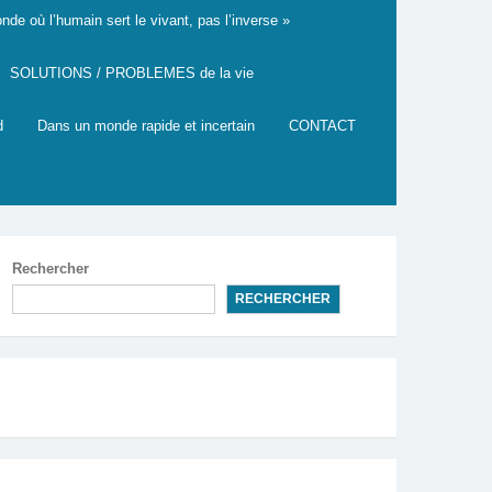
de où l’humain sert le vivant, pas l’inverse »
SOLUTIONS / PROBLEMES de la vie
d
Dans un monde rapide et incertain
CONTACT
Rechercher
RECHERCHER