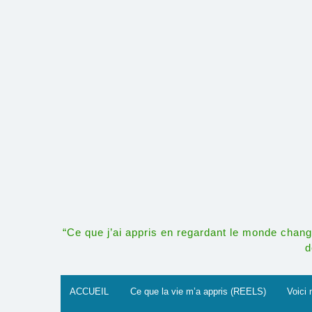
Skip
to
content
“Ce que j’ai appris en regardant le monde change
d
ACCUEIL
Ce que la vie m’a appris (REELS)
Voici 