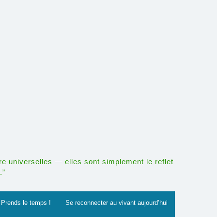
re universelles — elles sont simplement le reflet
.”
Prends le temps !
Se reconnecter au vivant aujourd’hui