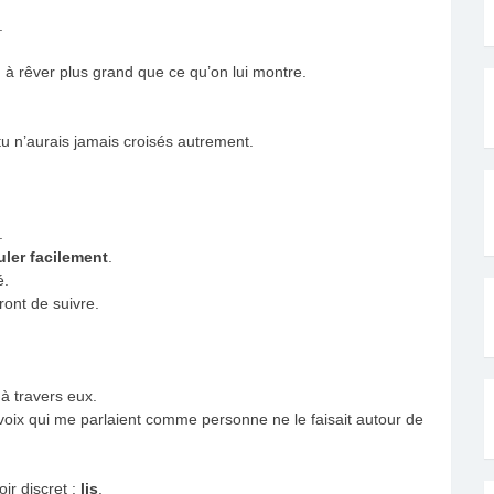
.
, à rêver plus grand que ce qu’on lui montre.
u n’aurais jamais croisés autrement.
.
uler facilement
.
é.
ont de suivre.
à travers eux.
s voix qui me parlaient comme personne ne le faisait autour de
oir discret :
lis
.