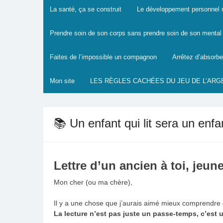
La santé, ça se construit
Le développement personnel mo
Prendre soin de son corps sans prendre soin de son mental :
Faites de l’impossible un compagnon
Arrêtez d’absorbe
Mon site
LES RÈGLES CACHÉES DU JEU DE L’ARG
📚 Un enfant qui lit sera un enfa
Lettre d’un ancien à toi, jeu
Mon cher (ou ma chère),
Il y a une chose que j’aurais aimé mieux comprendre q
La lecture n’est pas juste un passe-temps, c’est u