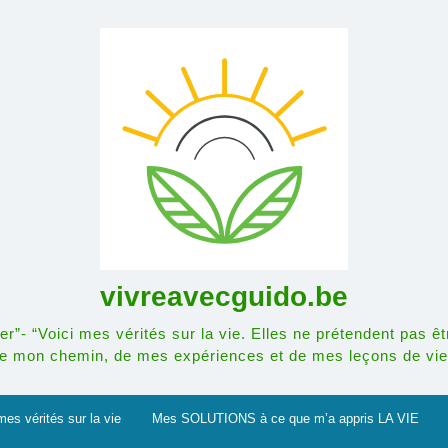
vivreavecguido.be
r”- “Voici mes vérités sur la vie. Elles ne prétendent pas êt
e mon chemin, de mes expériences et de mes leçons de vie
mes vérités sur la vie
Mes SOLUTIONS à ce que m’a appris LA VIE