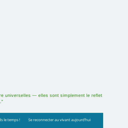
re universelles — elles sont simplement le reflet
.”
s le temps !
Se reconnecter au vivant aujourd’hui