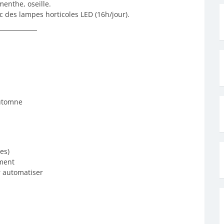
menthe, oseille.
ec des lampes horticoles LED (16h/jour).
automne
tes)
ement
r automatiser