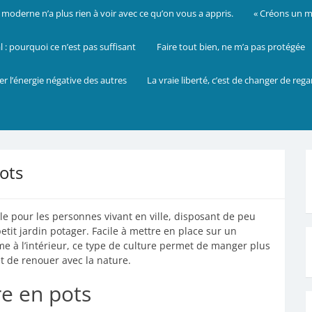
oderne n’a plus rien à voir avec ce qu’on vous a appris.
« Créons un mo
: pourquoi ce n’est pas suffisant
Faire tout bien, ne m’a pas protégée
er l’énergie négative des autres
La vraie liberté, c’est de changer de reg
ots
le pour les personnes vivant en ville, disposant de peu
it jardin potager. Facile à mettre en place sur un
e à l’intérieur, ce type de culture permet de manger plus
t de renouer avec la nature.
re en pots