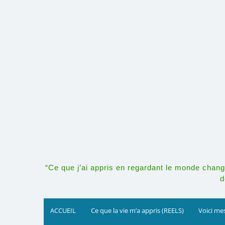
Skip
to
content
“Ce que j’ai appris en regardant le monde change
d
ACCUEIL
Ce que la vie m’a appris (REELS)
Voici mes