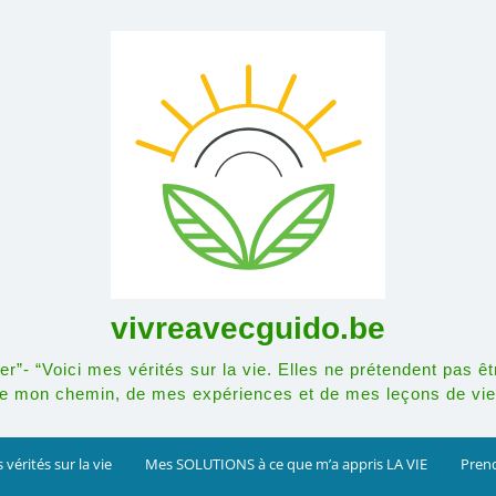
vivreavecguido.be
r”- “Voici mes vérités sur la vie. Elles ne prétendent pas êt
e mon chemin, de mes expériences et de mes leçons de vie
 vérités sur la vie
Mes SOLUTIONS à ce que m’a appris LA VIE
Prend