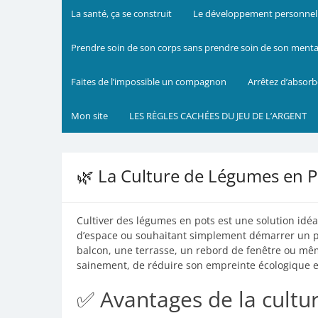
La santé, ça se construit
Le développement personnel m
Prendre soin de son corps sans prendre soin de son mental 
Faites de l’impossible un compagnon
Arrêtez d’absorb
Mon site
LES RÈGLES CACHÉES DU JEU DE L’ARGENT
🌿 La Culture de Légumes en P
Cultiver des légumes en pots est une solution idéa
d’espace ou souhaitant simplement démarrer un pet
balcon, une terrasse, un rebord de fenêtre ou mêm
sainement, de réduire son empreinte écologique e
✅ Avantages de la cultu