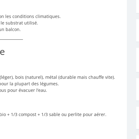
on les conditions climatiques.
e substrat utilisé.
un balcon.
re
(léger), bois (naturel), métal (durable mais chauffe vite).
pour la plupart des légumes.
ous pour évacuer l’eau.
o + 1/3 compost + 1/3 sable ou perlite pour aérer.